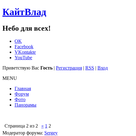
КайтВлад
Небо для всех!
OK
Facebook
VKontakte
YouTube
Приветствую Вас
Гость
|
Регистрация
|
RSS
|
Вход
MENU
Главная
Форум
Фото
Панорамы
Страница
2
из
2
«
1
2
Модератор форума:
Sergey