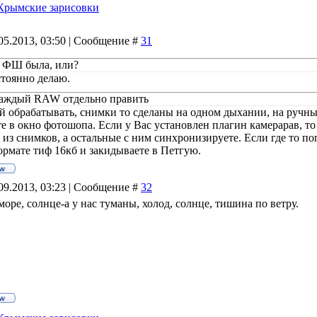
Крымские зарисовки
05.2013, 03:50 | Сообщение #
31
в ФШ была, или?
стоянно делаю.
каждый RAW отдельно править
й обрабатывать, снимки то сделаны на одном дыхании, на ручны
е в окно фотошопа. Если у Вас установлен плагин камерарав, то 
из снимков, а остальные с ним синхронизируете. Если где то по
формате тиф 16кб и закидываете в Петгую.
09.2013, 03:23 | Сообщение #
32
море, солнце-а у нас туманы, холод, солнце, тишина по ветру.