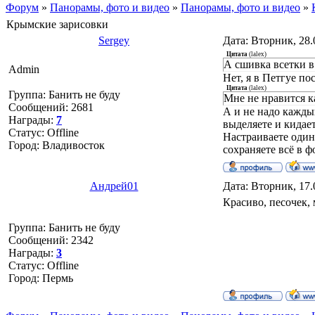
Форум
»
Панорамы, фото и видео
»
Панорамы, фото и видео
»
Крымские зарисовки
Sergey
Дата: Вторник, 28.
Цитата
(
lalex
)
А сшивка всетки 
Admin
Нет, я в Петгуе по
Цитата
(
lalex
)
Группа: Банить не буду
Мне не нравится 
Сообщений:
2681
А и не надо кажды
Награды:
7
выделяете и кидает
Статус:
Offline
Настраиваете один 
Город: Владивосток
сохраняете всё в 
Андрей01
Дата: Вторник, 17.
Красиво, песочек, 
Группа: Банить не буду
Сообщений:
2342
Награды:
3
Статус:
Offline
Город: Пермь