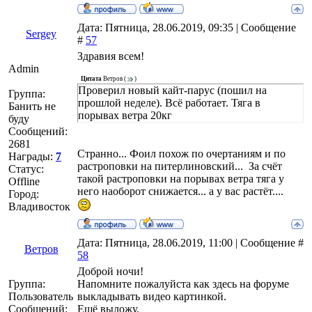
Дата: Пятница, 28.06.2019, 09:35 | Сообщение
Sergey
#
57
Здравия всем!
Admin
Цитата
Ветров
(
)
Проверил новый кайт-парус (пошил на
Группа:
прошлой неделе). Всё работает. Тяга в
Банить не
порывах ветра 20кг
буду
Сообщений:
2681
Странно... Фоил похож по очертаниям и по
Награды:
7
растроповки на питерлиновский... За счёт
Статус:
такой растроповки на порывах ветра тяга у
Offline
него наоборот снижается... а у вас растёт....
Город:
Владивосток
Дата: Пятница, 28.06.2019, 11:00 | Сообщение #
Ветров
58
Доброй ночи!
Группа:
Напомните пожалуйста как здесь на форуме
Пользователь
выкладывать видео картинкой.
Сообщений:
Ещё выложу.