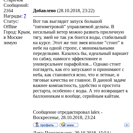
Сообщений:
2164
Добавлено
(28.10.2018, 23:22)
Награды:
7
---------------------------------------------
Статус:
Вот так выглядит запуск большой
Offline
"пятиметровой" управляемой дельты. В
Город: Крым,
несильный ветер можно развить приличную
в Москве
тягу, змей не так уж боится воды, стабильный
зимую
на курсе. Этот же тип змея вполне "стоит" в
небе на одной стропе, с минимальными
переделками. Казалось бы, идеальный вариант
по сабжу, намного эффективнее и
универсальнее парафойлов... Однако стоит
поглядеть, как его запускают и принимают с
неба, как становится ясно, что и летные, и
тяговые качества не главное. В данной задаче
важнее компактность, удобство и простота
рестарта, особенно с воды. А это возвращает к
баллонникам и вообще, серийным кайтам.
Сообщение отредактировал
lalex
-
Воскресенье, 28.10.2018, 23:24
Дата: Понедельник, 29.10.2018, 15:54 |