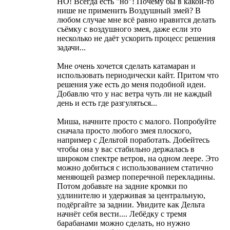
НО! Всегда есть "но"! Почему бы в какой-то
нише не применить Воздушный змей? В
любом случае мне всё равно нравится делать
съёмку с воздушного змея, даже если это
несколько не даёт ускорить процесс решения
задачи...
Мне очень хочется сделать катамаран и
использовать периодически кайт. Притом что
решения уже есть до меня подобной идеи.
Добавлю что у нас ветра чуть ли не каждый
день и есть где разгуляться...
Миша, начните просто с малого. Попробуйте
сначала просто любого змея плоского,
например с Дельтой поработать. Добейтесь
чтобы она у вас стабильно держалась в
широком спектре ветров, на одном леере. Это
можно добиться с использованием статично
меняющей размер поперечной перекладины.
Потом добавьте на задние кромки по
удлинителю и удерживая за центральную,
подёргайте за заднии. Увидите как Дельта
начнёт себя вести.... Лебёдку с тремя
барабанами можно сделать, но нужно