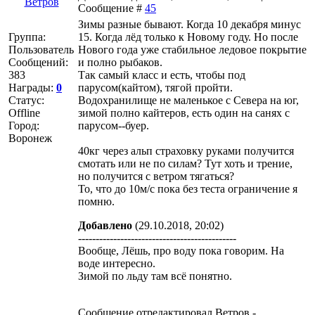
Ветров
Сообщение #
45
Зимы разные бывают. Когда 10 декабря минус
Группа:
15. Когда лёд только к Новому году. Но после
Пользователь
Нового года уже стабильное ледовое покрытие
Сообщений:
и полно рыбаков.
383
Так самый класс и есть, чтобы под
Награды:
0
парусом(кайтом), тягой пройти.
Статус:
Водохранилище не маленькое с Севера на юг,
Offline
зимой полно кайтеров, есть один на санях с
Город:
парусом--буер.
Воронеж
40кг через альп страховку руками получится
смотать или не по силам? Тут хоть и трение,
но получится с ветром тягаться?
То, что до 10м/с пока без теста ограничение я
помню.
Добавлено
(29.10.2018, 20:02)
---------------------------------------------
Вообще, Лёшь, про воду пока говорим. На
воде интересно.
Зимой по льду там всё понятно.
Сообщение отредактировал
Ветров
-