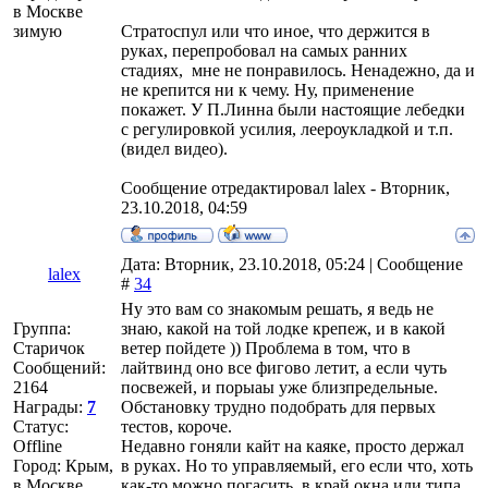
в Москве
зимую
Стратоспул или что иное, что держится в
руках, перепробовал на самых ранних
стадиях, мне не понравилось. Ненадежно, да и
не крепится ни к чему. Ну, применение
покажет. У П.Линна были настоящие лебедки
с регулировкой усилия, леероукладкой и т.п.
(видел видео).
Сообщение отредактировал
lalex
-
Вторник,
23.10.2018, 04:59
Дата: Вторник, 23.10.2018, 05:24 | Сообщение
lalex
#
34
Ну это вам со знакомым решать, я ведь не
Группа:
знаю, какой на той лодке крепеж, и в какой
Старичок
ветер пойдете )) Проблема в том, что в
Сообщений:
лайтвинд оно все фигово летит, а если чуть
2164
посвежей, и порыаы уже близпредельные.
Награды:
7
Обстановку трудно подобрать для первых
Статус:
тестов, короче.
Offline
Недавно гоняли кайт на каяке, просто держал
Город: Крым,
в руках. Но то управляемый, его если что, хоть
в Москве
как-то можно погасить, в край окна или типа