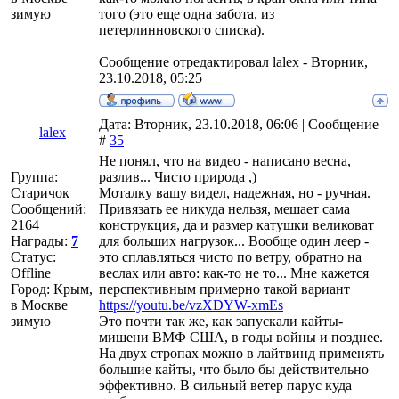
зимую
того (это еще одна забота, из
петерлинновского списка).
Сообщение отредактировал
lalex
-
Вторник,
23.10.2018, 05:25
Дата: Вторник, 23.10.2018, 06:06 | Сообщение
lalex
#
35
Не понял, что на видео - написано весна,
Группа:
разлив... Чисто природа ,)
Старичок
Моталку вашу видел, надежная, но - ручная.
Сообщений:
Привязать ее никуда нельзя, мешает сама
2164
конструкция, да и размер катушки великоват
Награды:
7
для больших нагрузок... Вообще один леер -
Статус:
это сплавляться чисто по ветру, обратно на
Offline
веслах или авто: как-то не то... Мне кажется
Город: Крым,
перспективным примерно такой вариант
в Москве
https://youtu.be/vzXDYW-xmEs
зимую
Это почти так же, как запускали кайты-
мишени ВМФ США, в годы войны и позднее.
На двух стропах можно в лайтвинд применять
большие кайты, что было бы действительно
эффективно. В сильный ветер парус куда