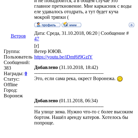
и не понадобится, а в общем случае это
главное преткновение. Мне каркасник с воды
еле удавалось отодрать, а тут будет куча
мокрой тряпки (
Дата: Среда, 31.10.2018, 06:20 | Сообщение #
Ветров
47
[r]
Группа:
Ветер ЮЮВ.
Пользователь
https://youtu.be/iDmf6f9GzlY
Сообщений:
Добавлено
(31.10.2018, 18:42)
383
---------------------------------------------
Награды:
0
Это, если сама река, окрест Воронежа.
Статус:
Offline
Город:
Воронеж
Добавлено
(01.11.2018, 06:34)
---------------------------------------------
На улице зима. Нужно что-то с более высоким
бортом. Нашёл аренду катеров. Хотелось бы
попроще.