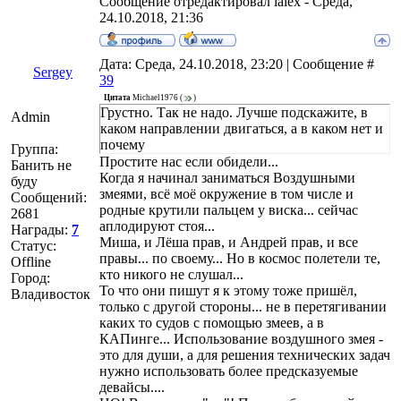
Сообщение отредактировал
lalex
-
Среда,
24.10.2018, 21:36
Дата: Среда, 24.10.2018, 23:20 | Сообщение #
Sergey
39
Цитата
Michael1976
(
)
Грустно. Так не надо. Лучше подскажите, в
Admin
каком направлении двигаться, а в каком нет и
почему
Группа:
Простите нас если обидели...
Банить не
Когда я начинал заниматься Воздушными
буду
змеями, всё моё окружение в том числе и
Сообщений:
родные крутили пальцем у виска... сейчас
2681
аплодируют стоя...
Награды:
7
Миша, и Лёша прав, и Андрей прав, и все
Статус:
правы... по своему... Но в космос полетели те,
Offline
кто никого не слушал...
Город:
То что они пишут я к этому тоже пришёл,
Владивосток
только с другой стороны... не в перетягивании
каких то судов с помощью змеев, а в
КАПинге... Использование воздушного змея -
это для души, а для решения технических задач
нужно использовать более предсказуемые
девайсы....