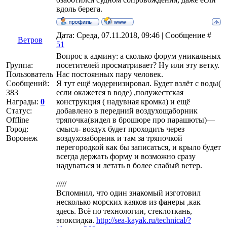
вдоль берега.
Дата: Среда, 07.11.2018, 09:46 | Сообщение #
Ветров
51
Вопрос к админу: а сколько форум уникальных
Группа:
посетителей просматривает? Ну или эту ветку.
Пользователь
Нас постоянных пару человек.
Сообщений:
Я тут ещё модернизировал. Будет взлёт с воды(
383
если окажется в воде) ,полужестская
Награды:
0
конструкция ( надувная кромка) и ещё
Статус:
добавлено в передний воздухощаборник
Offline
тряпочка(видел в брошюре про парашюты)—
Город:
смысл- воздух будет проходить через
Воронеж
воздухозаборник и там за тряпочкой
перегородкой как бы записаться, и крыло будет
всегда держать форму и возможно сразу
надуваться и летать в более слабый ветер.
/////
Вспомнил, что один знакомый изготовил
несколько морских каяков из фанеры ,как
здесь. Всё по технологии, стеклоткань,
эпоксидка.
http://sea-kayak.ru/technical/?