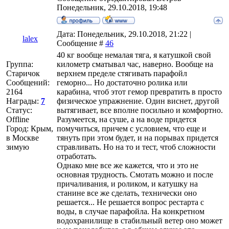
Понедельник, 29.10.2018, 19:48
Дата: Понедельник, 29.10.2018, 21:22 |
lalex
Сообщение #
46
40 кг вообще немалая тяга, я катушкой свой
Группа:
километр сматывал час, наверно. Вообще на
Старичок
верхнем пределе стягивать парафойл
Сообщений:
геморно... Но достаточно ролика или
2164
карабина, чтоб этот гемор превратить в просто
Награды:
7
физическое упражнение. Один виснет, другой
Статус:
вытягивает, все вполне посильно и комфортно.
Offline
Разумеется, на суше, а на воде придется
Город: Крым,
помучиться, причем с условием, что еще и
в Москве
тянуть при этом будет, и на порывах придется
зимую
стравливать. Но на то и тест, чтоб сложности
отработать.
Однако мне все же кажется, что и это не
основная трудность. Смотать можно и после
причаливания, и роликом, и катушку на
станине все же сделать, технически оно
решается... Не решается вопрос рестарта с
воды, в случае парафойла. На конкретном
водохранилище в стабильный ветер оно может