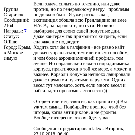
Если задача сплыть по течению, или даже
Группа:
против, но по генеральному ветру - проблемы
Старичок
не должно быть. Я уже рассказывал,
Сообщений:
экспедиция обошла всю Гренландию на змее
2164
НАСА, на парашюте, по сути. Но явно
Награды:
7
выбирали для своих саней попутные дни.
Статус:
Даже кайтерам так приходится хитрить, если
Offline
снаряжение подводит.
Город: Крым,
Ходить хотя бы в галфвинд - все равно кайт
в Москве
должен управляться, тем или иным способом,
зимую
и чем более аэродинамичный профиль, тем
лучше. Но параллельно важна гидродинамика
корпуса, практически в той же мере, а может, и
важнее. Корабли Колумба неплохо лавировали
даже с прямыми пузатыми парусами. Одних
весел тут маловато, хотя, если много весел и
рабсилы, то превозмогается и это ))
Оторвет или нет, зависит, как пришито )) Вы
уж там сами... Подбирайте прогноз, чтоб без
шторма, когда антициклон, а не фронты.
Вообще интересно, что выйдет у вас.
Сообщение отредактировал
lalex
-
Вторник,
23.10.2018, 06:40