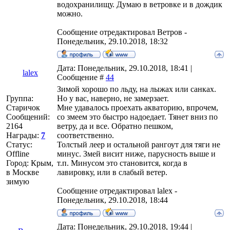
водохранилищу. Думаю в ветровке и в дождик
можно.
Сообщение отредактировал
Ветров
-
Понедельник, 29.10.2018, 18:32
Дата: Понедельник, 29.10.2018, 18:41 |
lalex
Сообщение #
44
Зимой хорошо по льду, на лыжах или санках.
Группа:
Но у вас, наверно, не замерзает.
Старичок
Мне удавалось проехать акваторию, впрочем,
Сообщений:
со змеем это быстро надоедает. Тянет вниз по
2164
ветру, да и все. Обратно пешком,
Награды:
7
соответственно.
Статус:
Толстый леер и остальной рангоут для тяги не
Offline
минус. Змей висит ниже, парусность выше и
Город: Крым,
т.п. Минусом это становится, когда в
в Москве
лавировку, или в слабый ветер.
зимую
Сообщение отредактировал
lalex
-
Понедельник, 29.10.2018, 18:44
Дата: Понедельник, 29.10.2018, 19:44 |