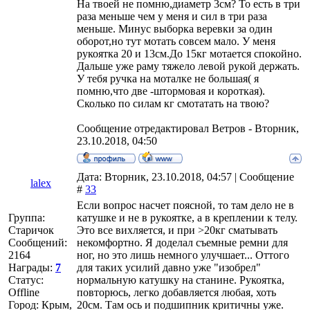
На твоей не помню,диаметр 3см? То есть в три
раза меньше чем у меня и сил в три раза
меньше. Минус выборка веревки за один
оборот,но тут мотать совсем мало. У меня
рукоятка 20 и 13см.До 15кг мотается спокойно.
Дальше уже раму тяжело левой рукой держать.
У тебя ручка на моталке не большая( я
помню,что две -штормовая и короткая).
Сколько по силам кг смотатать на твою?
Сообщение отредактировал
Ветров
-
Вторник,
23.10.2018, 04:50
Дата: Вторник, 23.10.2018, 04:57 | Сообщение
lalex
#
33
Если вопрос насчет поясной, то там дело не в
Группа:
катушке и не в рукоятке, а в креплении к телу.
Старичок
Это все вихляется, и при >20кг сматывать
Сообщений:
некомфортно. Я доделал съемные ремни для
2164
ног, но это лишь немного улучшает... Оттого
Награды:
7
для таких усилий давно уже "изобрел"
Статус:
нормальную катушку на станине. Рукоятка,
Offline
повторюсь, легко добавляется любая, хоть
Город: Крым,
20см. Там ось и подшипник критичны уже.