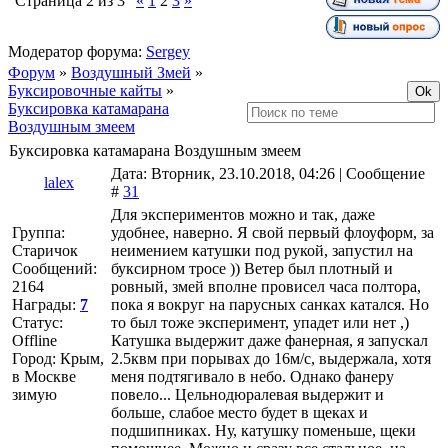
Страница
2
из
3
«
1
2
3
»
Модератор форума:
Sergey
Форум
»
Воздушный Змей
»
Буксировочные кайты
»
Буксировка катамарана
Воздушным змеем
Буксировка катамарана Воздушным змеем
Дата: Вторник, 23.10.2018, 04:26 | Сообщение
lalex
#
31
Для экспериментов можно и так, даже
Группа:
удобнее, наверно. Я свой первый флоуформ, за
Старичок
неимением катушки под рукой, запустил на
Сообщений:
буксирном тросе )) Ветер был плотный и
2164
ровный, змей вполне провисел часа полтора,
Награды:
7
пока я вокруг на парусных санках катался. Но
Статус:
то был тоже эксперимент, упадет или нет ,)
Offline
Катушка выдержит даже фанерная, я запускал
Город: Крым,
2.5квм при порывах до 16м/с, выдержала, хотя
в Москве
меня подтягивало в небо. Однако фанеру
зимую
повело... Цельнодюралевая выдержит и
больше, слабое место будет в щеках и
подшипниках. Ну, катушку поменьше, щеки