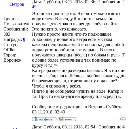
Дата: Суббота, 03.11.2018, 02:36 | Сообщение #
Ветров
49
Это пока просто фото. Что вот можно взять с
Группа:
водителем. В аренду.Я просто сначала не
Пользователь
подумал ,что можно в аренду любую найти.
Сообщений:
Это понятно, что шиковато.
383
Нужно просто найти что-то подходящее.
Награды:
0
А вообще, у вольного ветра есть костюм
Статус:
каякера непромокаемый и оснастка для любой
Offline
лодки резиновой или катамарана. В итоге
Город:
получаются шверцы (вёсла) по бокам и руль. Т
Воронеж
е лодка более устойчива я так понимаю по
курсу и тд.///
Катера разные по размерам бывают. Я в них не
очень разбираюсь. Лёшь , а вообще какое судно
бы рекомендовал, от резинки ну и дальше?
Чтобы я спросил у ребят.
Никто и не собирался чудить на воде. Катер и
тд. Просто наткнулся на аренду плавсредств.
Сообщение отредактировал
Ветров
-
Суббота,
03.11.2018, 02:40
Дата: Суббота, 03.11.2018, 02:54 | Сообщение #