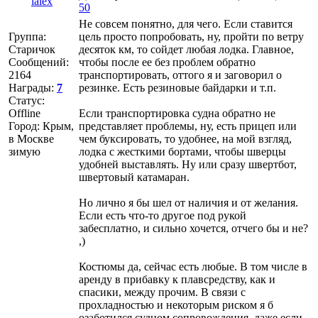
lalex
50
Не совсем понятно, для чего. Если ставится
Группа:
цель просто попробовать, ну, пройти по ветру
Старичок
десяток км, то сойдет любая лодка. Главное,
Сообщений:
чтобы после ее без проблем обратно
2164
транспортировать, оттого я и заговорил о
Награды:
7
резинке. Есть резиновые байдарки и т.п.
Статус:
Offline
Если транспортировка судна обратно не
Город: Крым,
представляет проблемы, ну, есть прицеп или
в Москве
чем буксировать, то удобнее, на мой взгляд,
зимую
лодка с жесткими бортами, чтобы шверцы
удобней выставлять. Ну или сразу швертбот,
швертовый катамаран.
Но лично я бы шел от наличия и от желания.
Если есть что-то другое под рукой
забесплатно, и сильно хочется, отчего бы и не?
,)
Костюмы да, сейчас есть любые. В том числе в
аренду в прибавку к плавсредству, как и
спасики, между прочим. В связи с
прохладностью и некоторым риском я б
озаботился судном сопровождения, даже если