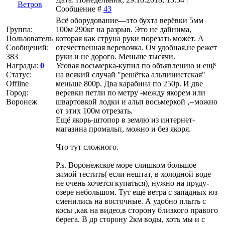
Ветров
Сообщение #
43
Всё оборудование—это бухта верёвки 5мм
Группа:
100м 290кг на разрыв. Это не дайнима,
Пользователь
которая как струна руки порезать может. А
Сообщений:
отечественная веревочка. Оч удобная,не режет
383
руки и не дорого. Меньше тысячи.
Награды:
0
Усовая восьмерка-купил по объявлению и ещё
Статус:
на всякий случай "решётка альпинистская"
Offline
меньше 800р. Два карабина по 250р. И две
Город:
веревки петли по метру -между якорем или
Воронеж
швартовкой лодки и альп восьмеркой ,--можно
от этих 100м отрезать.
Ещё якорь-штопор в землю из интернет-
магазина промальп, можно и без якоря.
Что тут сложного.
P.s. Воронежское море слишком большое
зимой тестить( если нештат, в холодной воде
не очень хочется купаться), нужно на пруду-
озере небольшом. Тут ещё ветра с западных юз
сменились на восточные. А удобно плыть с
косы ,как на видео,в сторону близкого правого
берега. В др сторону 2км воды, хоть мы и с