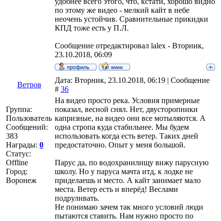
удобнее всего этого, что, кстати, хорошо видно
по этому же видео - мелкий кайт в небе
неочень устойчив. Сравнительные прикидки
КПД тоже есть у П.Л.
Сообщение отредактировал
lalex
-
Вторник,
23.10.2018, 06:09
Дата: Вторник, 23.10.2018, 06:19 | Сообщение
Ветров
#
36
На видео просто река. Условия примерные
Группа:
показал, весной снял. Нет, двусторопники
Пользователь
капризные, на видео они все мотыляются. А
Сообщений:
одна стропа куда стабильнее. Мы будем
383
использовать когда есть ветер. Таких дней
Награды:
0
предостаточно. Опыт у меня большой.
Статус:
Offline
Парус да, по водохранилищу вижу парусную
Город:
школу. Но у паруса мачта итд, к лодке не
Воронеж
приделаешь и место. А кайт занимает мало
места. Ветер есть и вперёд! Веслами
подруливать.
Не понимаю зачем так много условий люди
пытаются ставить. Нам нужно просто по