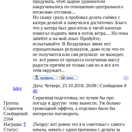
продумать, чтоб задние удлинители
накручивались по отношению центрального
несколько отставая....
Но скажу сразу, я пробовал делать съёмку с
катера дельтой и намучился достаточно. Благо
что у катера был двигатель и тягой капитан
помогал поднять змея в поток ветра.... Но пока
забейте и на мой опыт. Пробуйте,
испытывайте. В Воздушных змеях нет
отрицательных результатов, даже если что-то
не получается или сам результат не выходит,
то всё равно от процесса получаешь массу
радости причём не только сам но и все кто
тебя окружает...
Дата: Четверг, 25.10.2018, 20:09 | Сообщение #
lalex
40
Серьезная подготовка, но лучше бы про
Группа:
погоду в другую тему вынести. Уж больно
Старичок
громоздкий оффтоп, а отдельно было бы
Сообщений:
интересно поговорить.
2164
Награды:
7
2Sergey: вот ровно это я и советовал с самого
Статус:
начала, начать с одностропника с дельты за