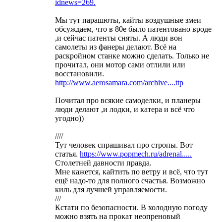
idnews=269.
Мы тут парашюты, кайты воздушные змеи
обсуждаем, что в 80е было патентовано вроде
,и сейчас патенты сняты. А люди вон
самолеты из фанеры делают. Всё на
раскройном станке можно сделать. Только не
прочитал, они мотор сами отлили или
восстановили.
http://www.aerosamara.com/archive....ttp
Почитал про всякие самоделки, и планеры
люди делают ,и лодки, и катера и всё что
угодно))
////
Тут человек спрашивал про стропы. Вот
статья.
https://www.popmech.ru/adrenal.....
Столетней давности правда.
Мне кажется, кайтить по ветру и всё, что тут
ещё надо-то для полного счастья. Возможно
киль для лучшей управляемости.
///
Кстати по безопасности. В холодную погоду
можно взять на прокат неопреновый