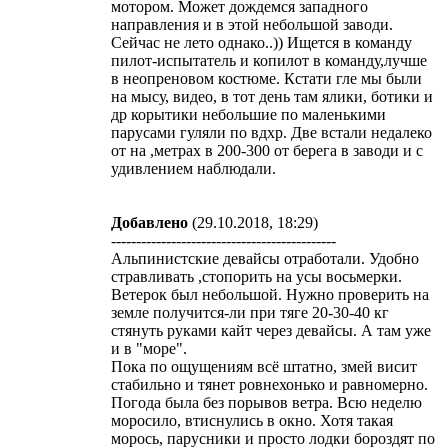
мотором. Может дождемся западного
направления и в этой небольшой заводи.
Сейчас не лето однако..)) Ищется в команду
пилот-испытатель и копилот в команду,лучше
в неопреновом костюме. Кстати гле мы были
на мысу, видео, в тот день там ялики, ботики и
др корытики небольшие по маленькими
парусами гуляли по вдхр. Две встали недалеко
от на ,метрах в 200-300 от берега в заводи и с
удивлением наблюдали.
Добавлено
(29.10.2018, 18:29)
---------------------------------------------
Альпинистские девайсы отработали. Удобно
стравливать ,стопорить на усы восьмерки.
Ветерок был небольшой. Нужно проверить на
земле получится-ли при тяге 20-30-40 кг
стянуть руками кайт через девайсы. А там уже
и в "море".
Пока по ощущениям всё штатно, змей висит
стабильно и тянет ровнехонько и равномерно.
Погода была без порывов ветра. Всю неделю
моросило, втиснулись в окно. Хотя такая
морось, парусники и просто лодки бороздят по