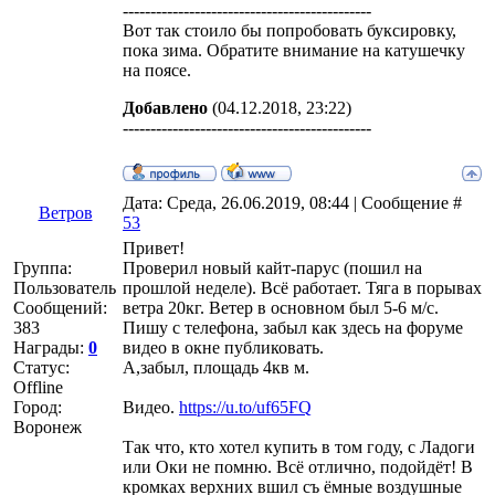
---------------------------------------------
Вот так стоило бы попробовать буксировку,
пока зима. Обратите внимание на катушечку
на поясе.
Добавлено
(04.12.2018, 23:22)
---------------------------------------------
Дата: Среда, 26.06.2019, 08:44 | Сообщение #
Ветров
53
Привет!
Группа:
Проверил новый кайт-парус (пошил на
Пользователь
прошлой неделе). Всё работает. Тяга в порывах
Сообщений:
ветра 20кг. Ветер в основном был 5-6 м/с.
383
Пишу с телефона, забыл как здесь на форуме
Награды:
0
видео в окне публиковать.
Статус:
А,забыл, площадь 4кв м.
Offline
Город:
Видео.
https://u.to/uf65FQ
Воронеж
Так что, кто хотел купить в том году, с Ладоги
или Оки не помню. Всё отлично, подойдёт! В
кромках верхних вшил съ ёмные воздушные