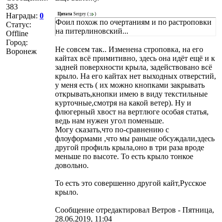
383
Награды:
0
Цитата
Sergey
(
)
Фоил похож по очертаниям и по растроповки
Статус:
на питерлиновский...
Offline
Город:
Не совсем так.. Изменена строповка, на его
Воронеж
кайтах всё примитивно, здесь она идёт ещё и к
задней поверхности крыла, задействовано всё
крыло. На его кайтах нет выходных отверстий,
у меня есть ( их можно кнопками закрывать
открывать,кнопки имею в виду текстильные
курточные,смотря на какой ветер). Ну и
флюгерный хвост на вертлюге особая статья,
ведь нам нужен угол поменьше.
Могу сказать,что по-сравнению с
флоуформами ,что мы раньше обсуждали,здесь
другой профиль крыла,оно в три раза вроде
меньше по высоте. То есть крыло тонкое
довольно.
То есть это совершенно другой кайт,Русское
крыло.
Сообщение отредактировал
Ветров
-
Пятница,
28.06.2019, 11:04