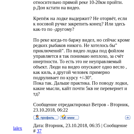
относительно прямой реке 10-20км пройти.
р.Дон кстати на видео.
Крепёж на лодке выдержит? Не оторвёт, если
к носовой ручке закрепить конец? Или здесь
как-то по -другому?
По реке когда-то баржу видел, но сейчас кроме
редких рыбаков никого. Не хотелось бы"
приключений". По видео лодка под фойлом
управляется я так понимаю неплохо, за счёт
инертности. То есть это не неуправляемый
объект. Люди на видео опускают одно весло ,
как киль, а другой человек примерно
подруливает по курсу +/-30°.
Пока так. Дальше практика. По поводу лодки,
какие мысли, кайт почти 5кв не перевернет и
тд?
Сообщение отредактировал
Ветров
-
Вторник,
23.10.2018, 06:22
Дата: Вторник, 23.10.2018, 06:35 | Сообщение
lalex
#
37