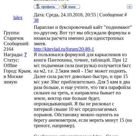
Дата: Среда, 24.10.2018, 20:55 | Сообщение #
lalex
38
Параплан и буксировочный кайт "поднимают"
Группа:
по-другому. Вот тут мы обсуждали формулы и
Старичок
нюансы расчета именно для одностропных
Сообщений:
змеев.
2164
http://kitevlad.ru/forum/20-89-1
Награды:
7
Я пользовался формулой для каркасников из
Статус:
книги Пантюхина, точнее, таблицей. При 12
Offline
м/с подъемная сила (нагрузка) получается 6кгс
Город: Крым,
на м2, т.е. 2.5квм змей - 15кг может поднять.
в Москве
Далее сила растет довольно быстро, и при 15
зимую
м/с уже 30кг приблизительно. Для 5 квм в два
раза больше, и еще учтите, что тяга парафойла
сильнее на треть, и направлена бывает по
земле, вектор еше больше будет,
опрокидывающий. Я бы не рисковал с
пятеркой свыше 10 м/с предполагаемых
порывов. Обстановку можно оценить на
берегу анемометром, если мерить минут 15 (на
треноге, например).