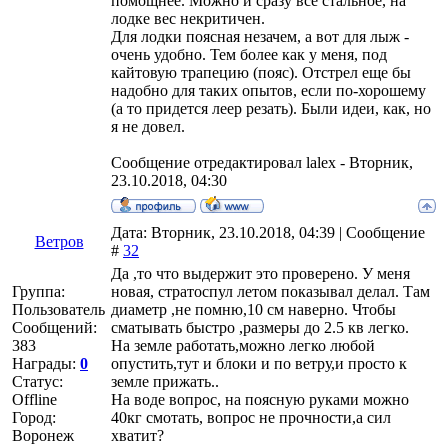
помощнее. Можно и сразу все стальное, на
лодке вес некритичен.
Для лодки поясная незачем, а вот для лыж -
очень удобно. Тем более как у меня, под
кайтовую трапецию (пояс). Отстрел еще бы
надобно для таких опытов, если по-хорошему
(а то придется леер резать). Были идеи, как, но
я не довел.
Сообщение отредактировал
lalex
-
Вторник,
23.10.2018, 04:30
Дата: Вторник, 23.10.2018, 04:39 | Сообщение
Ветров
#
32
Да ,то что выдержит это проверено. У меня
Группа:
новая, стратоспул летом показывал делал. Там
Пользователь
диаметр ,не помню,10 см наверно. Чтобы
Сообщений:
сматывать быстро ,размеры до 2.5 кв легко.
383
На земле работать,можно легко любой
Награды:
0
опустить,тут и блоки и по ветру,и просто к
Статус:
земле прижать..
Offline
На воде вопрос, на поясную руками можно
Город:
40кг смотать, вопрос не прочности,а сил
Воронеж
хватит?