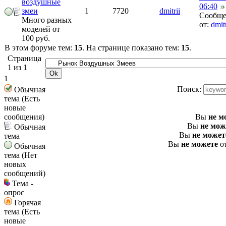
воздушные
06:40
змеи
1
7720
dmitrii
Сообще
Много разных
от:
dmitr
моделей от
100 руб.
В этом форуме тем:
15
. На странице показано тем:
15
.
Страница
1
из
1
1
Поиск:
Обычная
тема (Есть
новые
сообщения)
Вы
не м
Вы
не мож
Обычная
Вы
не может
тема
Вы
не можете
от
Обычная
тема (Нет
новых
сообщений)
Тема -
опрос
Горячая
тема (Есть
новые