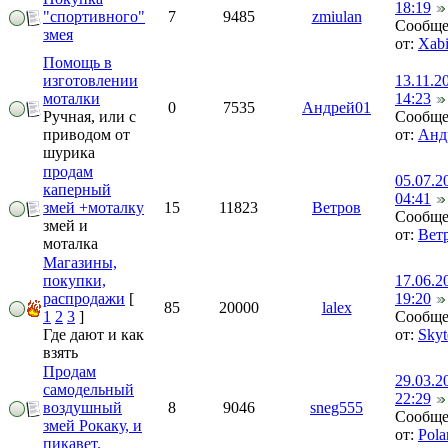
18:19
"спортивного"
7
9485
zmiulan
Сообще
змея
от:
Xab
Помощь в
изготовлении
13.11.2
моталки
14:23
0
7535
Андрей01
Ручная, или с
Сообще
приводом от
от:
Анд
шурика
продам
05.07.2
каперный
04:41
змей +моталку
15
11823
Ветров
Сообще
змей и
от:
Вет
моталка
Магазины,
покупки,
17.06.2
распродажи
[
19:20
85
20000
lalex
1
2
3
]
Сообще
Где дают и как
от:
Sky
взять
Продам
29.03.2
самодельный
22:29
воздушный
8
9046
sneg555
Сообще
змей Рокаку, и
от:
Pola
пикавет.