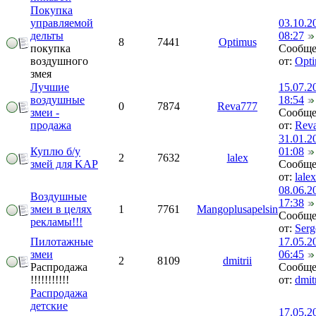
Покупка
управляемой
03.10.2
дельты
08:27
8
7441
Optimus
покупка
Сообще
воздушного
от:
Opt
змея
Лучшие
15.07.2
воздушные
18:54
0
7874
Reva777
змеи -
Сообще
продажа
от:
Rev
31.01.2
Куплю б/у
01:08
2
7632
lalex
змей для KAP
Сообще
от:
lalex
08.06.2
Воздушные
17:38
змеи в целях
1
7761
Mangoplusapelsin
Сообще
рекламы!!!
от:
Serg
Пилотажные
17.05.2
змеи
06:45
2
8109
dmitrii
Распродажа
Сообще
!!!!!!!!!!!
от:
dmitr
Распродажа
детские
17.05.2