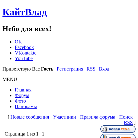
КайтВлад
Небо для всех!
OK
Facebook
VKontakte
YouTube
Приветствую Вас
Гость
|
Регистрация
|
RSS
|
Вход
MENU
Главная
Форум
Фото
Панорамы
[
Новые сообщения
·
Участники
·
Правила форума
·
Поиск
·
RSS
]
Страница
1
из
1
1