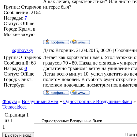
А как летает, характеристики* Или чисто т
Группа: Старичок
интерес был?
Сообщений:
2164
Награды:
7
Статус:
Offline
Город: Крым, в
Москве зимую
sgribovsky
Дата: Вторник, 21.04.2015, 06:26 | Сообщен
Группа: Старичок
Летает как коробчатый змей. Угол затяжки 
Сообщений:
68
градусов 70 - 80. Назад не стянешь - упирает
Награды:
0
достаточно "рваном" ветру на удивление ста
Статус:
Offline
Летал всего минут 10, успел ухватить до ве
Город: Санкт-
полетом доволен. В субботу будет открытие 
Петербург
полетаем подольше, посмотрим повнимател
Форум
»
Воздушный Змей
»
Одностропные Воздушные Змеи
»
Tetracaideca
Страница
1
из
1
1
Поис