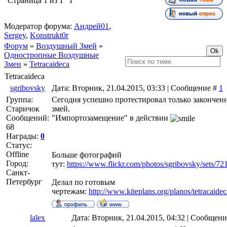
Страница
1
из
1
1
Модератор форума:
Андрей01
,
Sergey
,
Konstrukt0r
Форум
»
Воздушный Змей
»
Одностропные Воздушные
Змеи
»
Tetracaideca
Tetracaideca
sgribovsky
Дата: Вторник, 21.04.2015, 03:33 | Сообщение #
1
Группа:
Сегодня успешно протестировал только законче
Старичок
змей.
Сообщений:
"Импортозамещение" в действии
68
Награды:
0
Статус:
Offline
Больше фотографий
Город:
тут:
https://www.flickr.com/photos/sgribovsky/sets/
Санкт-
Петербург
Делал по готовым
чертежам:
http://www.kiteplans.org/planos/tetracaidec
lalex
Дата: Вторник, 21.04.2015, 04:32 | Сообщен