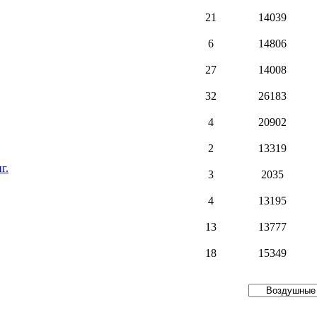
21
14039
6
14806
27
14008
32
26183
4
20902
2
13319
г.
3
2035
4
13195
13
13777
18
15349