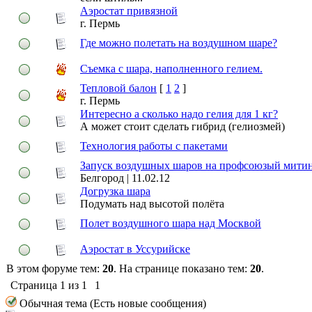
Аэростат привязной
г. Пермь
Где можно полетать на воздушном шаре?
Съемка с шара, наполненного гелием.
Тепловой балон
[
1
2
]
г. Пермь
Интересно а сколько надо гелия для 1 кг?
А может стоит сделать гибрид (гелиозмей)
Технология работы с пакетами
Запуск воздушных шаров на профсоюзый митин
Белгород | 11.02.12
Догрузка шара
Подумать над высотой полёта
Полет воздушного шара над Москвой
Аэростат в Уссурийске
В этом форуме тем:
20
. На странице показано тем:
20
.
Страница
1
из
1
1
Обычная тема (Есть новые сообщения)