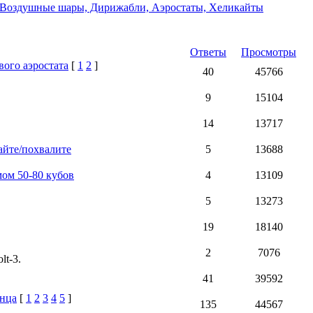
Воздушные шары, Дирижабли, Аэростаты, Хеликайты
Ответы
Просмотры
вого аэростата
[
1
2
]
40
45766
9
15104
14
13717
айте/похвалите
5
13688
мом 50-80 кубов
4
13109
5
13273
19
18140
2
7076
t-3.
41
39592
лнца
[
1
2
3
4
5
]
135
44567