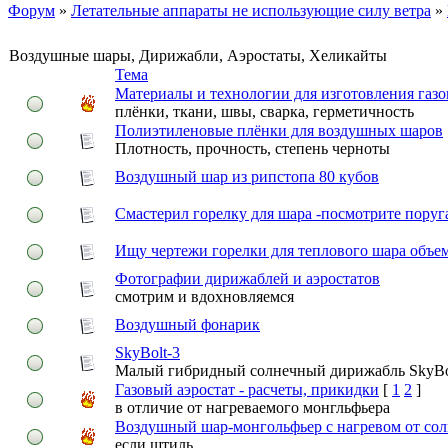
Форум
»
Летательные аппараты не использующие силу ветра
»
Воздушные шары, Дирижабли, Аэростаты, Хеликайты
Тема
Материалы и технологии для изготовления газо
плёнки, ткани, швы, сварка, герметичность
Полиэтиленовые плёнки для воздушных шаров
Плотность, прочность, степень черноты
Воздушный шар из рипстопа 80 кубов
Смастерил горелку для шара -посмотрите поруг
Ищу чертежи горелки для теплового шара объе
Фотографии дирижаблей и аэростатов
смотрим и вдохновляемся
Воздушный фонарик
SkyBolt-3
Малый гибридный солнечный дирижабль SkyBol
Газовый аэростат - расчеты, прикидки
[
1
2
]
в отличие от нагреваемого монгльфьера
Воздушный шар-монгольфьер с нагревом от со
если штиль...