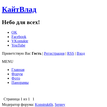
КайтВлад
Небо для всех!
OK
Facebook
VKontakte
YouTube
Приветствую Вас
Гость
|
Регистрация
|
RSS
|
Вход
MENU
Главная
Форум
Фото
Панорамы
Страница
1
из
1
1
Модератор форума:
Konstrukt0r
,
Sergey