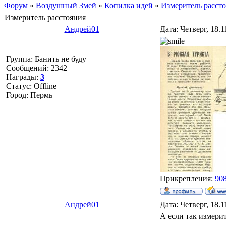
Форум
»
Воздушный Змей
»
Копилка идей
»
Измеритель расст
Измеритель расстояния
Андрей01
Дата: Четверг, 18.
Группа: Банить не буду
Сообщений:
2342
Награды:
3
Статус:
Offline
Город: Пермь
Прикрепления:
908
Андрей01
Дата: Четверг, 18.
А если так измери