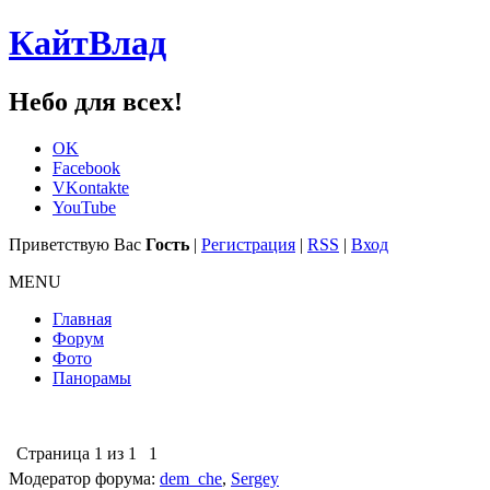
КайтВлад
Небо для всех!
OK
Facebook
VKontakte
YouTube
Приветствую Вас
Гость
|
Регистрация
|
RSS
|
Вход
MENU
Главная
Форум
Фото
Панорамы
Страница
1
из
1
1
Модератор форума:
dem_che
,
Sergey