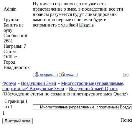
Ну ничего страшного, зато уже есть
Admin
представление о змее, в последствии все эти
нюансы разумеется будут ликвидированы
Группа:
вами и про первые свои змеи будете
Банить не
вспоминать с улыбкой
буду
Сообщений:
2681
Награды:
7
Статус:
Offline
Город:
Владивосток
Форум
»
Воздушный Змей
»
Многостропные (управляемые,
спортивные) Воздушные Змеи
»
Воздушный змей Quartz
(Обсуждение статьи по созданию пилотируеиого змея Quartz)
Страница
1
из
1
1
Поис