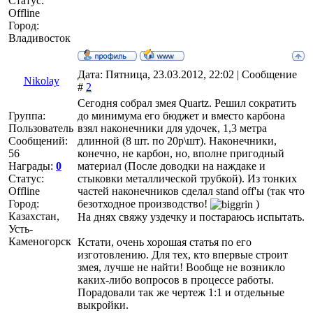
Статус:
Offline
Город:
Владивосток
Дата: Пятница, 23.03.2012, 22:02 | Сообщение
Nikolay
#
2
Сегодня собрал змея Quartz. Решил сократить
Группа:
до минимума его бюджет и вместо карбона
Пользователь
взял наконечники для удочек, 1,3 метра
Сообщений:
длинной (8 шт. по 20р\шт). Наконечники,
56
конечно, не карбон, но, вполне пригодный
Награды:
0
материал (После доводки на наждаке и
Статус:
стыковки металлической трубкой). Из тонких
Offline
частей наконечников сделал stand off'ы (так что
Город:
безотходное производство!
)
Казахстан,
На днях свяжу уздечку и постараюсь испытать.
Усть-
Каменогорск
Кстати, очень хорошая статья по его
изготовлению. Для тех, кто впервые строит
змея, лучше не найти! Вообще не возникло
каких-либо вопросов в процессе работы.
Порадовали так же чертеж 1:1 и отдельные
выкройки.