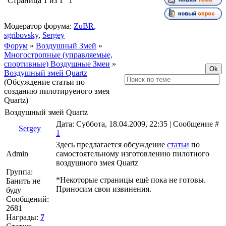
Страница
1
из
1
1
Модератор форума:
ZuBR
,
sgribovsky
,
Sergey
Форум
»
Воздушный Змей
»
Многостропные (управляемые,
спортивные) Воздушные Змеи
»
Воздушный змей Quartz
(Обсуждение статьи по
созданию пилотируеиого змея
Quartz)
Воздушный змей Quartz
Дата: Суббота, 18.04.2009, 22:35 | Сообщение #
Sergey
1
Здесь предлагается обсуждение
статьи
по
Admin
самостоятельному изготовлению пилотного
воздушного змея Quartz
Группа:
*Некоторые страницы ещё пока не готовы.
Банить не
Приносим свои извинения.
буду
Сообщений:
2681
Награды:
7