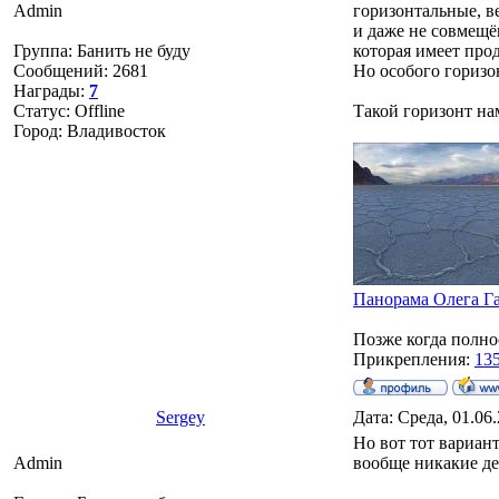
Admin
горизонтальные, в
и даже не совмещё
Группа: Банить не буду
которая имеет прод
Сообщений:
2681
Но особого горизо
Награды:
7
Статус:
Offline
Такой горизонт на
Город: Владивосток
Панорама Олега Г
Позже когда полн
Прикрепления:
135
Sergey
Дата: Среда, 01.06
Но вот тот вариант
Admin
вообще никакие де