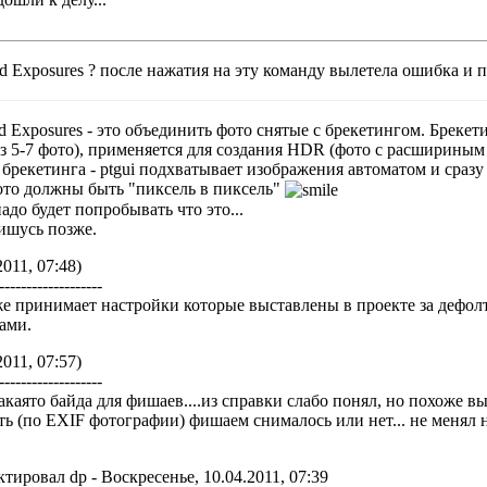
d Exposures ? после нажатия на эту команду вылетела ошибка и п
 Exposures - это объединить фото снятые с брекетингом. Брекет
из 5-7 фото), применяется для создания HDR (фото с расширины
брекетинга - ptgui подхватывает изображения автоматом и сразу
то должны быть "пиксель в пиксель"
надо будет попробывать что это...
ишусь позже.
2011, 07:48)
-------------------
же принимает настройки которые выставлены в проекте за дефолт
ами.
2011, 07:57)
-------------------
акаято байда для фишаев....из справки слабо понял, но похоже в
ать (по EXIF фотографии) фишаем снималось или нет... не менял 
ктировал
dp
-
Воскресенье, 10.04.2011, 07:39