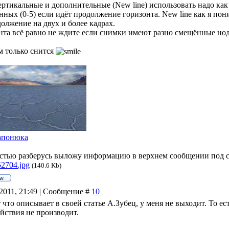
ертикальные и дополнительные (New line) использовать надо как 
нных (0-5) если идёт продолжение горизонта. New line как я пон
олжение на двух и более кадрах.
нта всё равно не ждите если снимки имеют разно смещённые нод
м только снится
апонюка
остью разберусь выложу информацию в верхнем сообщении под 
2704.jpg
(140.6 Kb)
.2011, 21:49 | Сообщение #
10
 что описывает в своей статье А.Зубец, у меня не выходит. То е
йствия не производит.