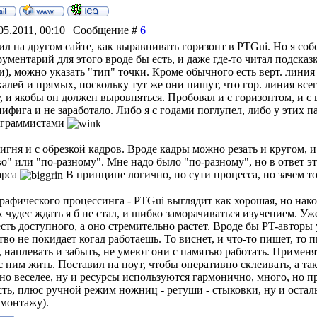
05.2011, 00:10 | Сообщение #
6
л на другом сайте, как выравнивать горизонт в PTGui. Но я собс
ументарий для этого вроде бы есть, и даже где-то читал подсказк
), можно указать "тип" точки. Кроме обычного есть верт. линия
алей и прямых, поскольку тут же они пишут, что гор. линия всег
у, и якобы он должен выровняться. Пробовал и с горизонтом, и с
нифига и не заработало. Либо я с годами поглупел, либо у этих 
рограммистами
фигня и с обрезкой кадров. Вроде кадры можно резать и кругом, 
о" или "по-разному". Мне надо было "по-разному", но в ответ эт
арса
В принципе логично, по сути процесса, но зачем то
рафического процессинга - PTGui выглядит как хорошая, но нако
х чудес ждать я б не стал, и шибко заморачиваться изучением. Уж
есть доступного, а оно стремительно растет. Вроде бы PT-авторы
во не покидает когад работаешь. То виснет, и что-то пишет, то пи
, наплевать и забыть, не умеют они с памятью работать. Применя
 ним жить. Поставил на ноут, чтобы оперативно склеивать, а та
но веселее, ну и ресурсы используются гармонично, много, но 
сть, плюс ручной режим ножниц - ретуши - стыковки, ну и остал
о монтажу).