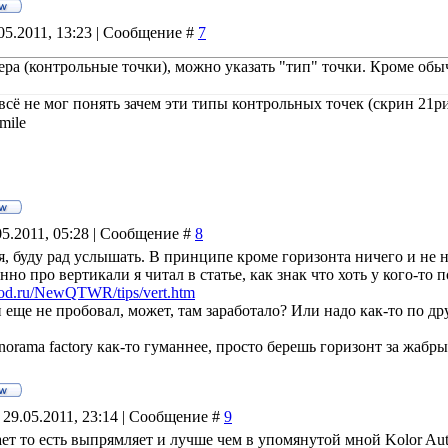
05.2011, 13:23 | Сообщение #
7
ра (контрольные точки), можно указать "тип" точки. Кроме обычн
всё не мог понять зачем эти типы контрольных точек (скрин 21
05.2011, 05:28 | Сообщение #
8
я, буду рад услышать. В принципе кроме горизонта ничего и не н
но про вертикали я читал в статье, как знак что хоть у кого-то 
narod.ru/NewQTWR/tips/vert.htm
 еще не пробовал, может, там заработало? Или надо как-то по д
orama factory как-то гуманнее, просто берешь горизонт за жабры
 29.05.2011, 23:14 | Сообщение #
9
ает то есть выпрямляет и лучше чем в упомянутой мной Kolor Au