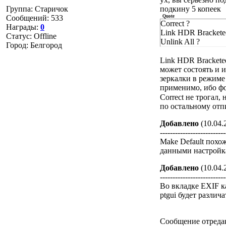
Группа: Старичок
подкину 5 копеек
Сообщений:
533
Quote
Correct ?
Награды:
0
Link HDR Brackete
Статус:
Offline
Unlink All ?
Город: Белгород
Link HDR Bracketed
может состоять и 
зеркалки в режиме 
применимо, ибо фо
Correct не трогал, 
по остальному отп
Добавлено
(10.04.
--------------------------
Make Default похо
данными настройк
Добавлено
(10.04.
--------------------------
Во вкладке EXIF к
ptgui будет различ
Сообщение отреда