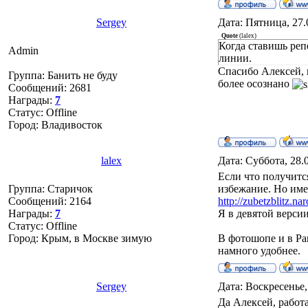
Sergey
Дата: Пятница, 27.
Quote
(
lalex
)
Когда ставишь репе
Admin
линии.
Спасибо Алексей, 
Группа: Банить не буду
более осознано
Сообщений:
2681
Награды:
7
Статус:
Offline
Город: Владивосток
lalex
Дата: Суббота, 28.
Если что получитс
Группа: Старичок
избежание. Но имен
Сообщений:
2164
http://zubetzblitz.
Награды:
7
Я в девятой версии
Статус:
Offline
Город: Крым, в Москве зимую
В фотошопе и в Pan
намного удобнее.
Sergey
Дата: Воскресенье,
Да Алексей, работ