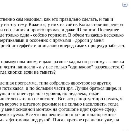
твенно сам недошел, как это правильно сделать, и так и
у на эту тему. Кажется, у них на сайте. Когда ставишь репера
 и гор. линия и просто прямая, и даже ID линии. Последнее
да только одна - собсно горизонт. В обчем тыкаешь несколько
 вертикалями и особенно с прямыми - дороги у меня
парней интерфейс и описалово вперед самих процедур забегает.
и прямоугольником, и даже разные кадры по разному - галочка
и черти написали - а у нас только "одинаково" разрешается. О
гда кнопки если не тыкать?
ленная программа, типа собрались двое-трое из других
е потыкался, и по большей части зря. Лучше браться шире, и
 ушли от опенсурсного уровня, но недалеко, такое
шет чего-то, но не виснет... Все что рапортует про память, я
ть короче в штатном режиме и не сильно насиловать, тогда
к у меня основной монтаж на фотошопе идет (кроме сфер).
предсказуемо. Все что вышеописано про чистопанорамные
ьная фотомоща под рукой. Писал краткое сравненье уже, на