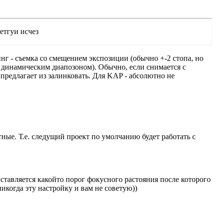
етгуи исчез
инг - съемка со смещением экспозиции (обычно +-2 стопа, но
м динамическим диапозоном). Обычно, если снимается с
 предлагает из залинковать. Для KAP - абсолютно не
ные. Т.е. следущий проект по умолчанию будет работать с
ыставляется какойто порог фокусного растояния после которого
никогда эту настройку и вам не советую))