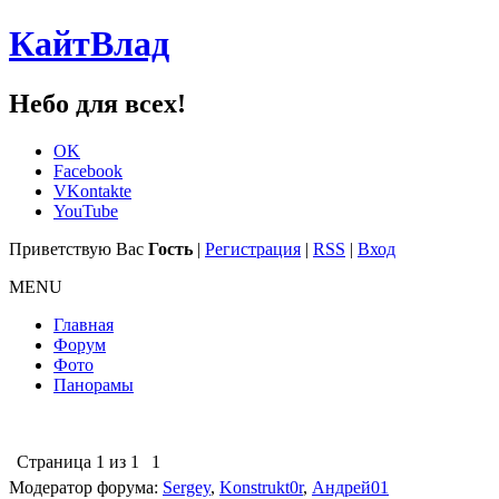
КайтВлад
Небо для всех!
OK
Facebook
VKontakte
YouTube
Приветствую Вас
Гость
|
Регистрация
|
RSS
|
Вход
MENU
Главная
Форум
Фото
Панорамы
Страница
1
из
1
1
Модератор форума:
Sergey
,
Konstrukt0r
,
Андрей01