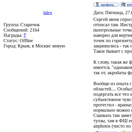
lalex
Дата: Пятница, 27.
Сергей меня спроси
Группа: Старичок
отписал там. Инстр
Сообщений:
2164
(контрольные точки
Награды:
7
наверно для вертик
Статус:
Offline
точек по горизонт
Город: Крым, в Москве зимую
закривились - так 
Такое бывает с п
К слову, такая же 
имеется, "одинаков
так от, акробаты ф
Вообще из опыта г
областей.... Особы
подергать все что 
субъективное чувст
протестил - вранье
нормально можно с
Сшивать там замет
тулзы, там в ФШ е
airphotos (чисто п