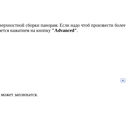
ерхностной сборки панорам. Если надо чтоб произвести более
ается нажатием на кнопку
"Advanсed"
.
 может заплюхатся.