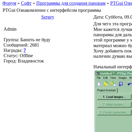
Форум
»
Софт
»
Программы для создания панорам
»
PTGui Озн
PTGui Ознакомление с интерфейсом программы
Sergey
Дата: Суббота, 09.
Для чего эта прогр
Admin
Мне кажется лучше
панорамы для даль
Группа: Банить не буду
этой программе у 
Сообщений:
2681
материал можно бу
Награды:
7
Хочу добавить пок
Статус:
Offline
наличии думаю вы
Город: Владивосток
Начальный интерфе