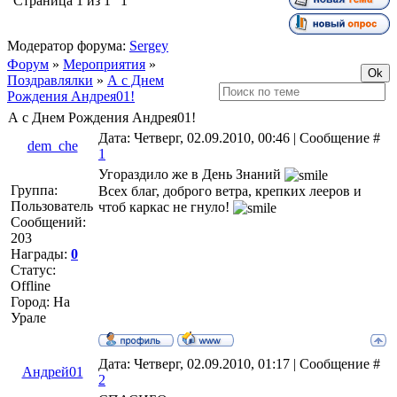
Страница
1
из
1
1
Модератор форума:
Sergey
Форум
»
Мероприятия
»
Поздравлялки
»
А с Днем
Рождения Андрея01!
А с Днем Рождения Андрея01!
Дата: Четверг, 02.09.2010, 00:46 | Сообщение #
dem_che
1
Угораздило же в День Знаний
Группа:
Всех благ, доброго ветра, крепких лееров и
Пользователь
чтоб каркас не гнуло!
Сообщений:
203
Награды:
0
Статус:
Offline
Город: На
Урале
Дата: Четверг, 02.09.2010, 01:17 | Сообщение #
Андрей01
2