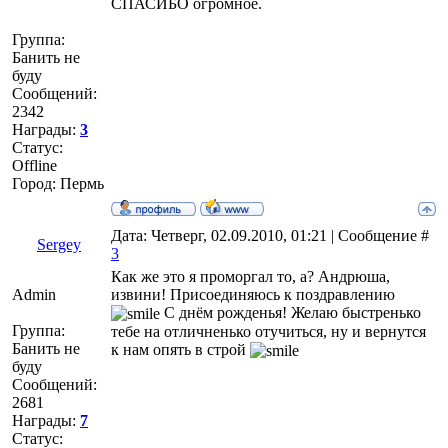
СПАСИБО огромное.
Группа:
Банить не
буду
Сообщений:
2342
Награды:
3
Статус:
Offline
Город: Пермь
Дата: Четверг, 02.09.2010, 01:21 | Сообщение #
Sergey
3
Как же это я проморгал то, а? Андрюша,
Admin
извини! Присоединяюсь к поздравлению
С днём рожденья! Желаю быстренько
Группа:
тебе на отличненько отучиться, ну и вернутся
Банить не
к нам опять в строй
буду
Сообщений:
2681
Награды:
7
Статус: