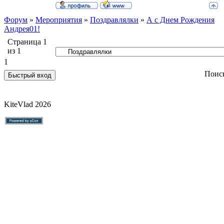
Форум
»
Мероприятия
»
Поздравлялки
»
А с Днем Рождения
Андрея01!
Страница
1
из
1
1
Поис
KiteVlad 2026