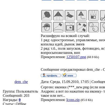
Расшифрую на всякий случай:
1 ряд: одностропные, управляемые, нео
копилка идей, рынок змеев
2 ряд: т.б., поля запусков, фотовидео, 
вопросыпожелания, вип
Прикрепления:
1250107.png
(68.9 Kb)
Сообщение отредактировал
dem_che
-
С
dem_che
Дата: Среда, 15.09.2010, 17:05 | Сообщ
Сергею: иконки (***_new.png (если нов
Группа: Пользователь
Андрею: а вот по нажатию на иконку- 
Сообщений:
203
такое или нет...
Награды:
0
Прикрепления:
Icons.zip
(85.0 Kb)
Статус:
Offline