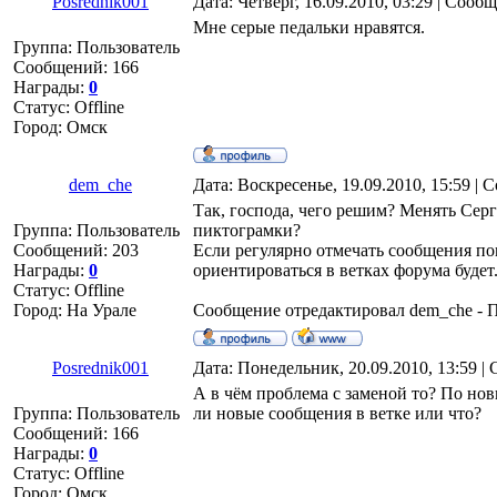
Posrednik001
Дата: Четверг, 16.09.2010, 03:29 | Сооб
Мне серые педальки нравятся.
Группа: Пользователь
Сообщений:
166
Награды:
0
Статус:
Offline
Город: Омск
dem_che
Дата: Воскресенье, 19.09.2010, 15:59 |
Так, господа, чего решим? Менять Сер
Группа: Пользователь
пиктограмки?
Сообщений:
203
Если регулярно отмечать сообщения по
Награды:
0
ориентироваться в ветках форума будет
Статус:
Offline
Город: На Урале
Сообщение отредактировал
dem_che
-
П
Posrednik001
Дата: Понедельник, 20.09.2010, 13:59 
А в чём проблема с заменой то? По нов
Группа: Пользователь
ли новые сообщения в ветке или что?
Сообщений:
166
Награды:
0
Статус:
Offline
Город: Омск