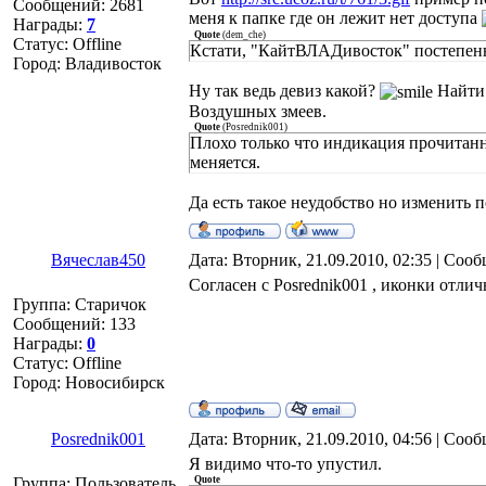
Сообщений:
2681
меня к папке где он лежит нет доступа
Награды:
7
Quote
(
dem_che
)
Статус:
Offline
Кстати, "КайтВЛАДивосток" постепен
Город: Владивосток
Ну так ведь девиз какой?
Найти 
Воздушных змеев.
Quote
(
Posrednik001
)
Плохо только что индикация прочитан
меняется.
Да есть такое неудобство но изменить п
Вячеслав450
Дата: Вторник, 21.09.2010, 02:35 | Соо
Согласен с Posrednik001 , иконки отлич
Группа: Старичок
Сообщений:
133
Награды:
0
Статус:
Offline
Город: Новосибирск
Posrednik001
Дата: Вторник, 21.09.2010, 04:56 | Соо
Я видимо что-то упустил.
Группа: Пользователь
Quote