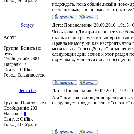
Город: На Урале
подождать, пока общий дизайн ново- я
всех похожая, а выигрывает тот, кто ее
Sergey
Дата: Понедельник, 20.09.2010, 19:15 
Чего-то ваш Дмитрий вариант мне бол
Admin
иконки ваши разместил так вроде как 
Правда не могу ни как настроить чтоб 
Группа: Банить не
менялась на "посещённую", изменение 
буду
следующий день если вы этот раздел п
Сообщений:
2681
нормально, меняется после посещения.
Награды:
7
Статус:
Offline
Город: Владивосток
dem_che
Дата: Понедельник, 20.09.2010, 19:32 
А я "помечаю сообщения прочитанными",
Группа: Пользователь
следующем заходе- цветные "свежие" в
Сообщений:
203
Награды:
0
Статус:
Offline
Город: На Урале