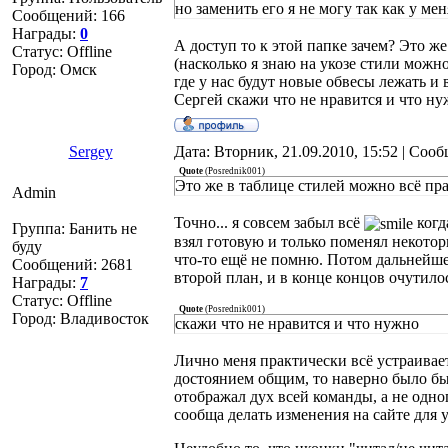
но заменить его я не могу так как у ме
Сообщений:
166
Награды:
0
А доступ то к этой папке зачем? Это ж
Статус:
Offline
(насколько я знаю на укозе стили можно
Город: Омск
где у нас будут новые обвесы лежать и 
Сергей скажи что не нравится и что ну
Sergey
Дата: Вторник, 21.09.2010, 15:52 | Соо
Quote
(
Posrednik001
)
Это же в таблице стилей можно всё пр
Admin
Точно... я совсем забыл всё
когд
Группа: Банить не
взял готовую и только поменял некото
буду
что-то ещё не помню. Потом дальнейше
Сообщений:
2681
второй план, и в конце концов очутило
Награды:
7
Статус:
Offline
Quote
(
Posrednik001
)
Город: Владивосток
скажи что не нравится и что нужно
Лично меня практически всё устраивает,
достоянием общим, то наверно было бы
отображал дух всей команды, а не одно
сообща делать изменения на сайте для у