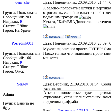
dem_che
Дата: Понедельник, 20.09.2010, 21:44 
А зелено- полосчатые штуки и вертика
Группа: Пользователь
отрисовать, если "насильственно" заме
Сообщений:
203
подменим граффайл
Награды:
0
Кстати, "КайтВЛАДивосток" постепен
Статус:
Offline
Город: На Урале
Posrednik001
Дата: Понедельник, 20.09.2010, 23:59 
Мужчины, иконки просто СУПЕР! Смот
Группа: Пользователь
Плохо только что индикация прочитан
Сообщений:
166
меняется.
Награды:
0
Статус:
Offline
Город: Омск
Sergey
Дата: Вторник, 21.09.2010, 01:34 | Соо
Quote
(
dem_che
)
А зелено- полосчатые штуки и вертика
Admin
отрисовать, если "насильственно" заме
подменим граффайл
Группа: Банить не
буду
Вот
http://src.ucoz.ru/t/761/3.gif
пример но