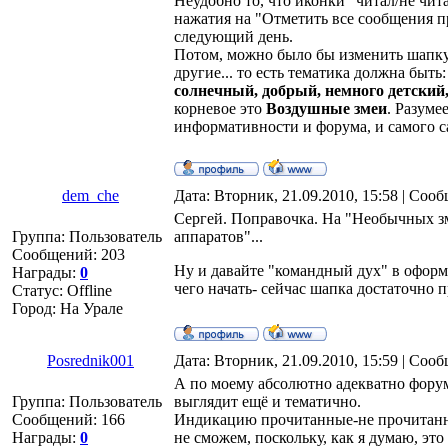
Неудобно то, что иконки "читал/не чита
нажатия на "Отметить все сообщения 
следующий день.
Потом, можно было бы изменить шапку 
другие... то есть тематика должна быть
солнечный, добрый, немного детский
корневое это
Воздушные змеи
. Разуме
информативности и форума, и самого с
dem_che
Дата: Вторник, 21.09.2010, 15:58 | Соо
Cергей. Поправочка. На "Необычных зм
Группа: Пользователь
аппаратов"...
Сообщений:
203
Ну и давайте "командный дух" в оформ
Награды:
0
чего начать- сейчас шапка достаточно п
Статус:
Offline
Город: На Урале
Posrednik001
Дата: Вторник, 21.09.2010, 15:59 | Соо
А по моему абсолютно адекватно фору
Группа: Пользователь
выглядит ещё и тематично.
Сообщений:
166
Индикацию прочитанные-не прочитанн
Награды:
0
не сможем, поскольку, как я думаю, эт