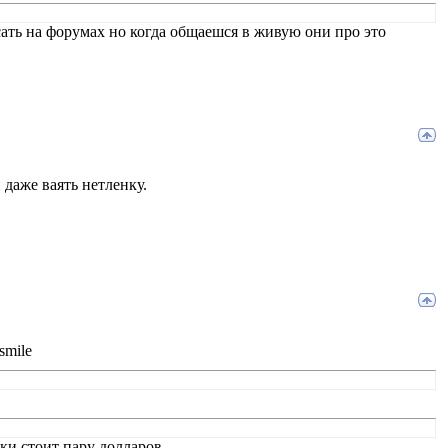
сать на форумах но когда общаешся в живую они про это
 даже ваять нетленку.
ки стоит пару долларов...