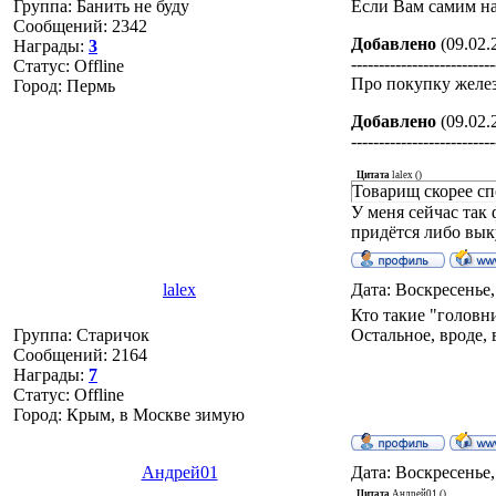
Группа: Банить не буду
Если Вам самим над
Сообщений:
2342
Добавлено
(09.02.
Награды:
3
--------------------------
Статус:
Offline
Про покупку желез
Город: Пермь
Добавлено
(09.02.
--------------------------
Цитата
lalex
(
)
Товарищ скорее сп
У меня сейчас так 
придётся либо выку
lalex
Дата: Воскресенье,
Кто такие "головн
Группа: Старичок
Остальное, вроде, 
Сообщений:
2164
Награды:
7
Статус:
Offline
Город: Крым, в Москве зимую
Андрей01
Дата: Воскресенье,
Цитата
Андрей01
(
)