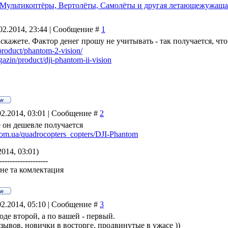
Мультикоптёры, Вертолёты, Самолёты и другая летающежужаща
02.2014, 23:44 | Сообщение #
1
 скажете. Фактор денег прошу не учитывать - так получается, ч
product/phantom-2-vision/
gazin/product/dji-phantom-ii-vision
02.2014, 03:01 | Сообщение #
2
 он дешевле получается
.com.ua/quadrocopters_copters/DJI-Phantom
2014, 03:01)
-------------------
 не та комлектация
02.2014, 05:10 | Сообщение #
3
оде второй, а по вашей - первый.
зывов, новички в восторге, продвинутые в ужасе ))