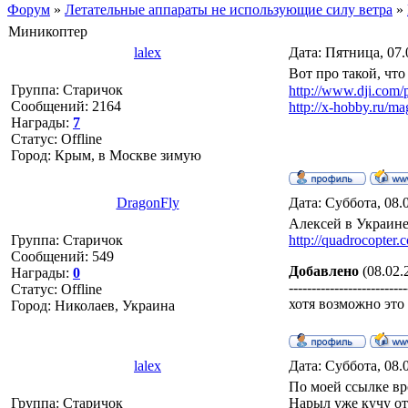
Форум
»
Летательные аппараты не использующие силу ветра
»
Миникоптер
lalex
Дата: Пятница, 07.
Вот про такой, что
Группа: Старичок
http://www.dji.com/
Сообщений:
2164
http://x-hobby.ru/ma
Награды:
7
Статус:
Offline
Город: Крым, в Москве зимую
DragonFly
Дата: Суббота, 08.
Алексей в Украине
Группа: Старичок
http://quadrocopter
Сообщений:
549
Добавлено
(08.02.
Награды:
0
--------------------------
Статус:
Offline
хотя возможно это
Город: Николаев, Украина
lalex
Дата: Суббота, 08.
По моей ссылке вр
Группа: Старичок
Нарыл уже кучу от