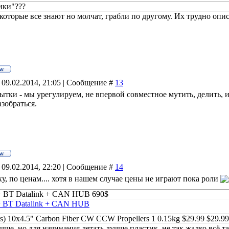
ики"???
которые все знают но молчат, грабли по другому. Их трудно опи
 09.02.2014, 21:05 | Сообщение #
13
бытки - мы урегулируем, не впервой совместное мутить, делить, и
зобраться.
 09.02.2014, 22:20 | Сообщение #
14
ку, по ценам.... хотя в нашем случае цены не играют пока роли
 BT Datalink + CAN HUB 690$
 BT Datalink + CAN HUB
rs) 10x4.5" Carbon Fiber CW CCW Propellers 1 0.15kg $29.99 $29.99
ше, но для начинания летать лучше пластик, не так жалко всё та