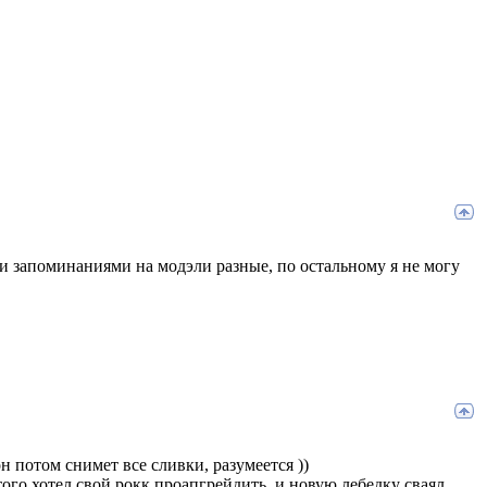
 и запоминаниями на модэли разные, по остальному я не могу
н потом снимет все сливки, разумеется ))
ого хотел свой рокк проапгрейдить, и новую лебедку сваял...