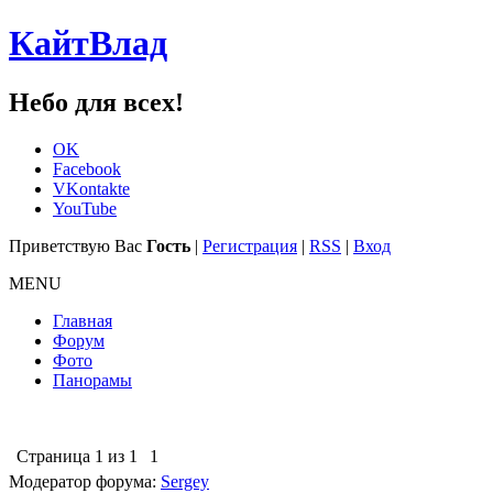
КайтВлад
Небо для всех!
OK
Facebook
VKontakte
YouTube
Приветствую Вас
Гость
|
Регистрация
|
RSS
|
Вход
MENU
Главная
Форум
Фото
Панорамы
Страница
1
из
1
1
Модератор форума:
Sergey