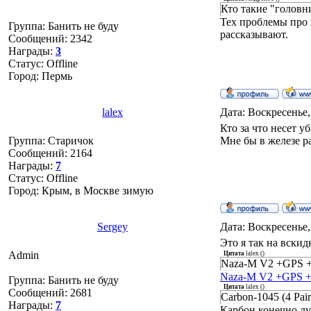
Кто такие "головн
Тех проблемы про 
Группа: Банить не буду
рассказывают.
Сообщений:
2342
Награды:
3
Статус:
Offline
Город: Пермь
lalex
Дата: Воскресенье,
Кто за что несет у
Группа: Старичок
Мне бы в железе ра
Сообщений:
2164
Награды:
7
Статус:
Offline
Город: Крым, в Москве зимую
Sergey
Дата: Воскресенье,
Это я так на вскид
Admin
Цитата
lalex
(
)
Naza-M V2 +GPS +
Naza-M V2 +GPS +
Группа: Банить не буду
Цитата
lalex
(
)
Сообщений:
2681
Carbon-1045 (4 Pai
Награды:
7
Карбон конечно луч