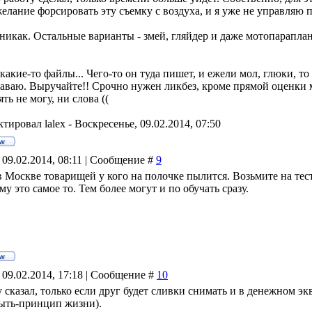
лание форсировать эту съемку с воздуха, и я уже не управляю пр
никак. Остальные варианты - змей, гляйдер и даже мотопараплан 
 какие-то файлы... Чего-то он туда пишет, и ежели мол, глюки, то 
лаваю. Выручайте!! Срочно нужен ликбез, кроме прямой оценки м
ть не могу, ни слова ((
ктировал
lalex
-
Воскресенье, 09.02.2014, 07:50
 09.02.2014, 08:11 | Сообщение #
9
в Москве товарищей у кого на полочке пылится. Возьмите на тест
му это самое то. Тем более могут и по обучать сразу.
 09.02.2014, 17:18 | Сообщение #
10
у сказал, только если друг будет сливки снимать и в денежном э
ыть-принцип жизни).