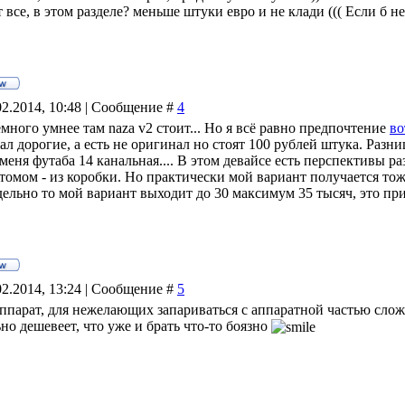
т все, в этом разделе? меньше штуки евро и не клади ((( Если б н
02.2014, 10:48 | Сообщение #
4
много умнее там naza v2 стоит... Но я всё равно предпочтение
во
ал дорогие, а есть не оригинал но стоят 100 рублей штука. Разни
 меня футаба 14 канальная.... В этом девайсе есть перспективы ра
томом - из коробки. Но практически мой вариант получается тоже
дельно то мой вариант выходит до 30 максимум 35 тысяч, это при 
02.2014, 13:24 | Сообщение #
5
парат, для нежелающих запариваться с аппаратной частью слож
но дешевеет, что уже и брать что-то боязно