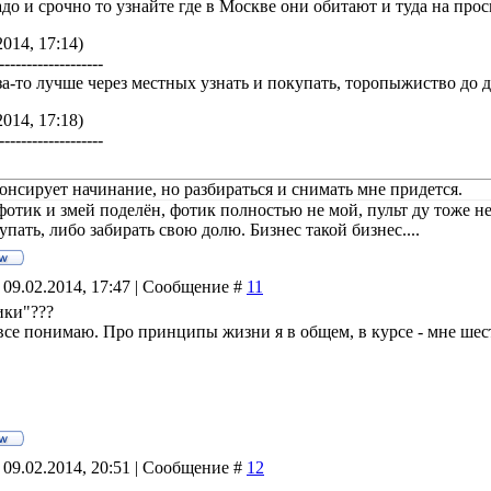
о и срочно то узнайте где в Москве они обитают и туда на прос
2014, 17:14)
-------------------
а-то лучше через местных узнать и покупать, торопыжиство до до
2014, 17:18)
-------------------
онсирует начинание, но разбираться и снимать мне придется.
фотик и змей поделён, фотик полностью не мой, пульт ду тоже н
пать, либо забирать свою долю. Бизнес такой бизнес....
 09.02.2014, 17:47 | Сообщение #
11
ики"???
все понимаю. Про принципы жизни я в общем, в курсе - мне шест
 09.02.2014, 20:51 | Сообщение #
12