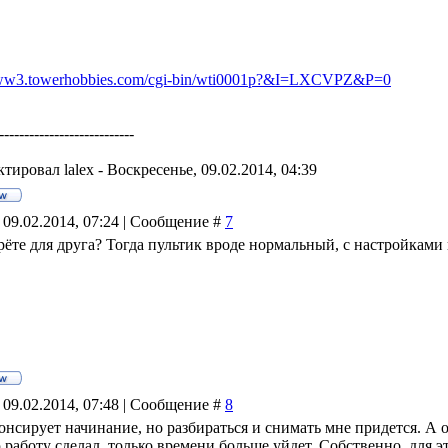
www3.towerhobbies.com/cgi-bin/wti0001p?&I=LXCVPZ&P=0
---------------------------
ктировал
lalex
-
Воскресенье, 09.02.2014, 04:39
 09.02.2014, 07:24 | Сообщение #
7
ерёте для друга? Тогда пультик вроде нормальный, с настройками
 09.02.2014, 07:48 | Сообщение #
8
нсирует начинание, но разбираться и снимать мне придется. А о
 работу сделал, только времени больше уйдет. Собственно, для эт