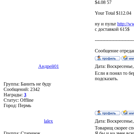
$4.08 57
Your Total $112.04
ну и пульт
http://
с доставкой 615$
--------------------------
Сообщение отреда
Андрей01
Дата: Воскресенье,
Если я понял то б
подсказать.
Группа: Банить не буду
Сообщений:
2342
Награды:
3
Статус:
Offline
Город: Пермь
lalex
Дата: Воскресенье,
Товарищ скорее спо
Группа: Старичок
Я бы и на змее всю