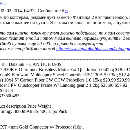
 09.02.2014, 04:35 | Сообщение #
6
ом по коптерам, рекомендует заместо Фантика-2 вот такой набор
о, мне важнее по сути... Я в этом ни слова не понимаю, а нужно
что вам нужно, конечно пульт можно подешевле, но я вам совет
пока хватит этой,а потом я вам выпилю нормальную, винты 2 ко
669$ ну плюс еще 50-60$ на провода и всякую хрень
ок симулятор 50$ вот такой
http://www.capitalhobbies.com/catalog
-----------------------------------------------------------------------------------------
 BT Datalink + CAN HUB 690$
930KV Outrunner Brushless Motor For Quadrotor 5 0.45kg $18.29 
nK Firmware Multicopter Speed Controller ESC 30A 5 0.3kg $12.4
rs) 10x4.5" Carbon Fiber CW CCW Propellers 1 0.15kg $29.99 $29.99
der FPV Quadcopter Frame W/ Landing gear 2 1.2kg $28.96 $57.92
 $241.81
5333500483
ct description Price Weight
Turnigy 3000mAh 3S 40C Lipo Pack
T 4mm Gold Connector w/ Protector (10p..