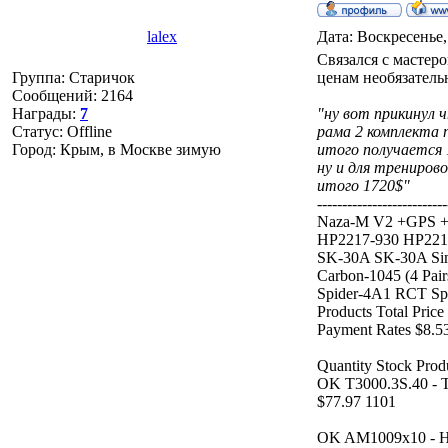
lalex
Дата: Воскресенье,
Связался с мастер
Группа: Старичок
ценам необязательн
Сообщений:
2164
Награды:
7
"ну вот прикинул 
Статус:
Offline
рама 2 комплекта 
Город: Крым, в Москве зимую
итого получается 1
ну и для трениров
итого 1720$"
--------------------------
Naza-M V2 +GPS +
HP2217-930 HP2217-
SK-30A SK-30A Simo
Carbon-1045 (4 Pai
Spider-4A1 RCT Spi
Products Total Price
Payment Rates $8.
Quantity Stock Produ
OK T3000.3S.40 - 
$77.97 1101
OK AM1009x10 - HX