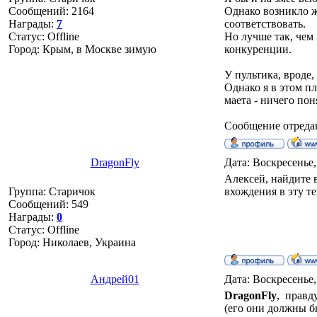
Сообщений:
2164
Однако возникло же
Награды:
7
соответствовать.
Статус:
Offline
Но лучше так, чем 
Город: Крым, в Москве зимую
конкуренции.
У пультика, вроде,
Однако я в этом п
маета - ничего поня
Сообщение отреда
DragonFly
Дата: Воскресенье,
Алексей, найдите 
Группа: Старичок
вхождения в эту те
Сообщений:
549
Награды:
0
Статус:
Offline
Город: Николаев, Украина
Андрей01
Дата: Воскресенье,
DragonFly
, правд
(его они должны б