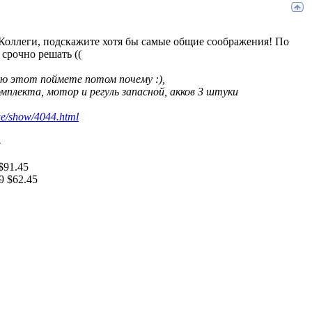
. Коллеги, подскажите хотя бы самые общие соображения! По
 срочно решать ((
ую этот поймете потом почему :),
мплекта, мотор и регуль запасной, акков 3 штуки
ue/show/4044.html
-
$91.45
9 $62.45